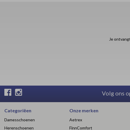
Je ontvangt
Volg ons o
Categoriëen
Onze merken
Damesschoenen
Aetrex
Herenschoenen
FinnComfort