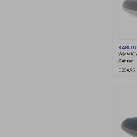
KARLLUD
Wijdte K, 
Ganter
€ 254,95