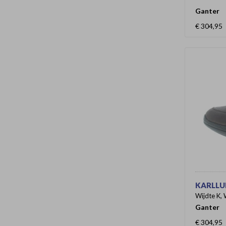
Ganter
€ 304,95
KARLLUD
Wijdte K, 
Ganter
€ 304,95