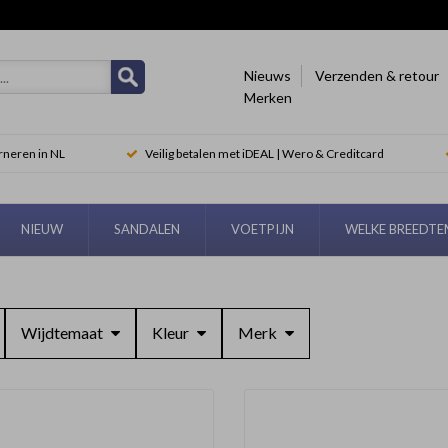
Nieuws
Verzenden & retour
Merken
rneren in NL
Veilig betalen met iDEAL | Wero & Creditcard
NIEUW
SANDALEN
VOETPIJN
WELKE BREEDT
Wijdtemaat
Kleur
Merk