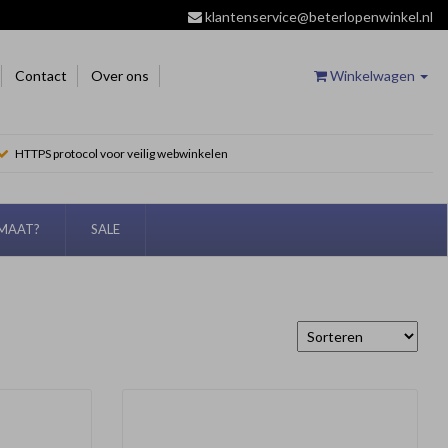
klantenservice@beterlopenwinkel.nl
Contact
Over ons
Winkelwagen
HTTPS protocol voor veilig webwinkelen
EMAAT?
SALE