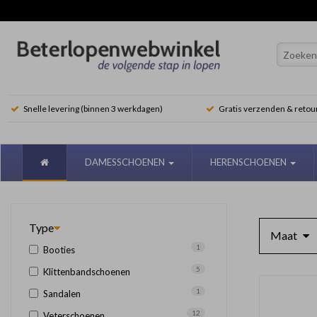
Snelle levering (binnen 3 werkdagen)
Gratis verzenden & retou
DAMESSCHOENEN
HERENSCHOENEN
Type
Maat
1
Booties
5
Klittenbandschoenen
1
Sandalen
12
Veterschoenen