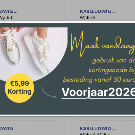
WIG ...
KARLLUDWIG ...
Wijdte L
Wijdte K
Ganter
€ 304,95
UDWIG
KARLLUDWIG ...
Wijdte K, Wijdte L