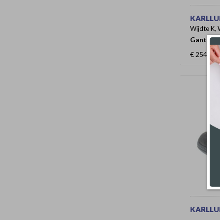
KARLLUD
Wijdte K, 
Ganter
€ 254,95
KARLL