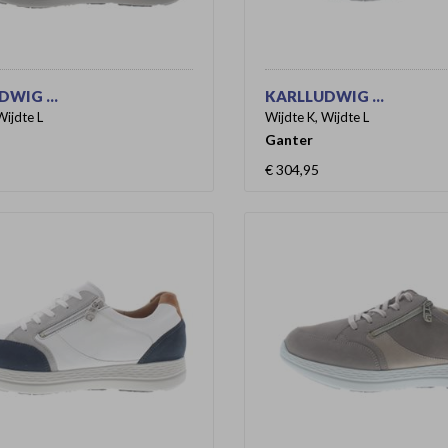
WIG ...
KARLLUDWIG ...
Wijdte L
Wijdte K, Wijdte L
Ganter
€ 304,95