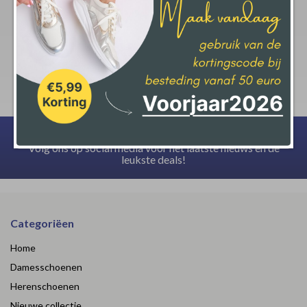
krijgt op jouw aankoop.
Deze actie geld bij een minimale afname van € 50,-
Volg ons op social media voor het laatste nieuws en de
leukste deals!
Categoriëen
Home
Damesschoenen
Herenschoenen
Nieuwe collectie