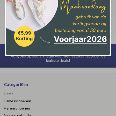
krijgt op jouw aankoop.
Deze actie geld bij een minimale afname van € 50,-
Volg ons op social media voor het laatste nieuws en de
leukste deals!
Categoriëen
Home
Damesschoenen
Herenschoenen
Nieuwe collectie