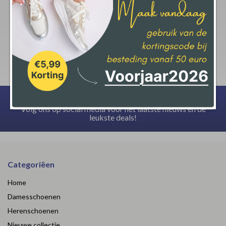
krijgt op jouw aankoop.
Deze actie geld bij een minimale afname van € 50,-
Volg ons op social media voor het laatste nieuws en de
leukste deals!
Categoriëen
Home
Damesschoenen
Herenschoenen
Nieuwe collectie