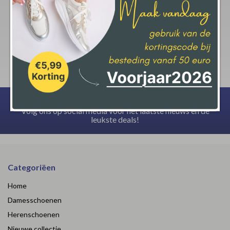
krijgt op jouw aankoop.
Deze actie geld bij een minimale afname van € 50,-
Volg ons op social media voor het laatste nieuws en de
leukste deals!
Categoriëen
Home
Damesschoenen
Herenschoenen
Nieuwe collectie