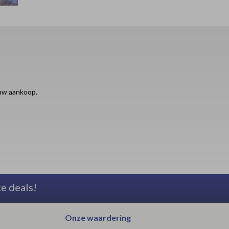
ouw aankoop.
te deals!
Onze waardering