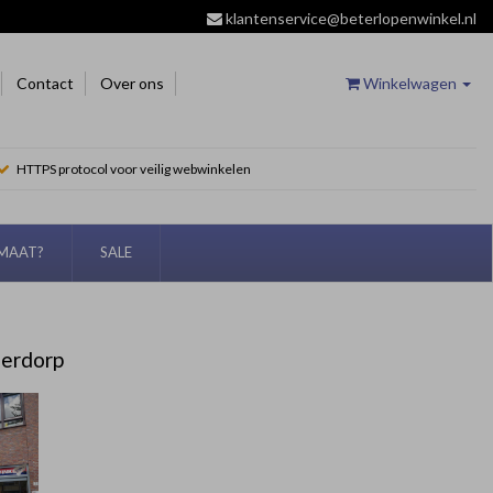
klantenservice@beterlopenwinkel.nl
Contact
Over ons
Winkelwagen
HTTPS protocol voor veilig webwinkelen
EMAAT?
SALE
derdorp