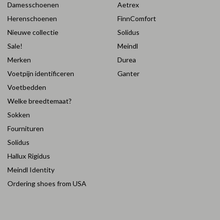
Damesschoenen
Aetrex
Herenschoenen
FinnComfort
Nieuwe collectie
Solidus
Sale!
Meindl
Merken
Durea
Voetpijn identificeren
Ganter
Voetbedden
Welke breedtemaat?
Sokken
Fournituren
Solidus
Hallux Rigidus
Meindl Identity
Ordering shoes from USA