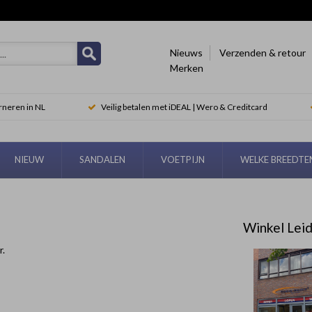
Nieuws
Verzenden & retour
Merken
rneren in NL
Veilig betalen met iDEAL | Wero & Creditcard
NIEUW
SANDALEN
VOETPIJN
WELKE BREEDT
Winkel Lei
r.