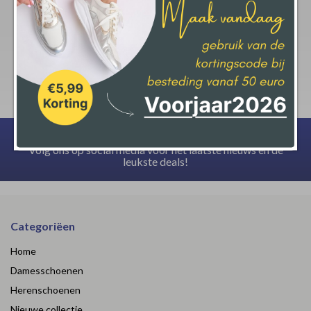
krijgt op jouw aankoop.
Deze actie geld bij een minimale afname van € 50,-
Volg ons op social media voor het laatste nieuws en de
leukste deals!
Categoriëen
Home
Damesschoenen
Herenschoenen
Nieuwe collectie