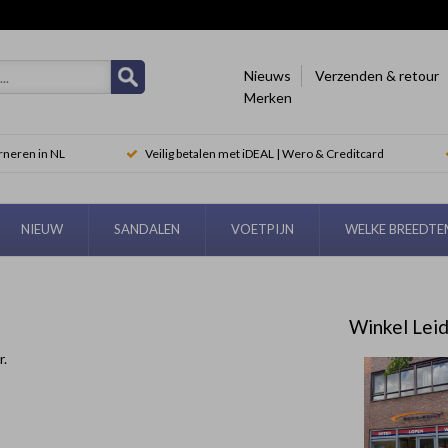
Nieuws
Verzenden & retour
Merken
rneren in NL
Veilig betalen met iDEAL | Wero & Creditcard
NIEUW
SANDALEN
VOETPIJN
WELKE BREEDT
Winkel Lei
r.