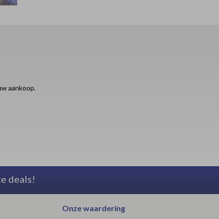
ouw aankoop.
te deals!
Onze waardering