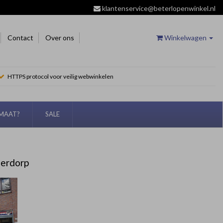
klantenservice@beterlopenwinkel.nl
Contact
Over ons
Winkelwagen
HTTPS protocol voor veilig webwinkelen
EMAAT?
SALE
derdorp