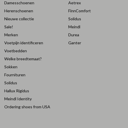
Damesschoenen
Aetrex
Herenschoenen
FinnComfort
Nieuwe collectie
Solidus
Sale!
Meindl
Merken
Durea
Voetpijn identificeren
Ganter
Voetbedden
Welke breedtemaat?
Sokken
Fournituren
Solidus
Hallux Rigidus
Meindl Identity
Ordering shoes from USA