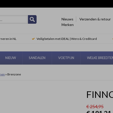
Nieuws
Verzenden & retour
Merken
rneren in NL
Veilig betalen met iDEAL | Wero & Creditcard
NIEUW
SANDALEN
VOETPIJN
WELKE BREEDT
enen
» Brenzone
FINN
€ 254,95