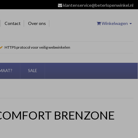
klantenservice@beterlopenwinkel.nl
Contact
Over ons
Winkelwagen
HTTPS protocol voor veilig webwinkelen
EMAAT?
SALE
COMFORT BRENZONE