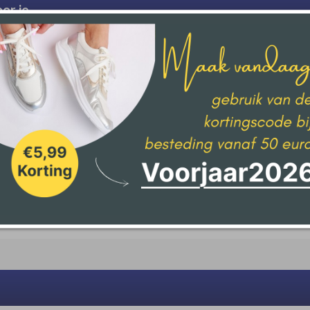
or je
L405W DAMES
PORTWAX