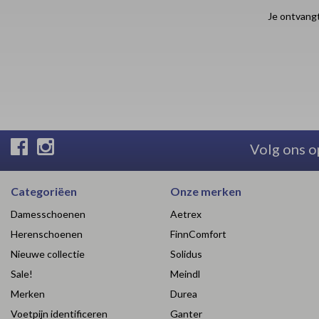
Je ontvangt
Volg ons o
Categoriëen
Onze merken
Damesschoenen
Aetrex
Herenschoenen
FinnComfort
Nieuwe collectie
Solidus
Sale!
Meindl
Merken
Durea
Voetpijn identificeren
Ganter