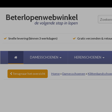
Snelle levering (binnen 3 werkdagen)
Gratis verzenden & retou
DAMESSCHOENEN
HERENSCHOENEN
Terug
naar het overzicht
Home
»
Damesschoenen
»
Klittenbandscho