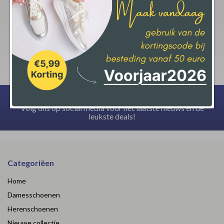
krijgt op jouw aankoop.
Deze actie geld bij een minimale afname van € 50,-
Volg ons op social media voor het laatste nieuws en de
leukste deals!
Categoriëen
Home
Damesschoenen
Herenschoenen
Nieuwe collectie