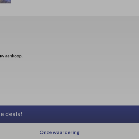
ouw aankoop.
te deals!
Onze waardering