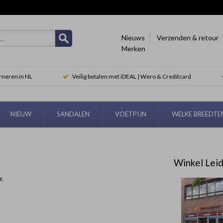
Nieuws
Verzenden & retour
Merken
rneren in NL
Veilig betalen met iDEAL | Wero & Creditcard
NIEUW
SANDALEN
VOETPIJN
WELKE BREEDT
Winkel Lei
r.