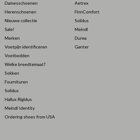
Damesschoenen
Aetrex
Herenschoenen
FinnComfort
Nieuwe collectie
Solidus
Sale!
Meindl
Merken
Durea
Voetpijn identificeren
Ganter
Voetbedden
Welke breedtemaat?
Sokken
Fournituren
Solidus
Hallux Rigidus
Meindl Identity
Ordering shoes from USA