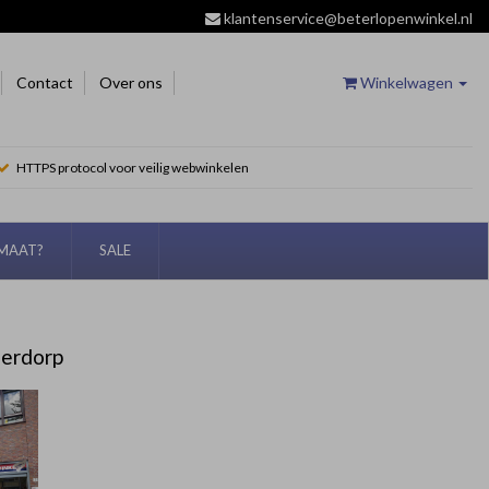
klantenservice@beterlopenwinkel.nl
Contact
Over ons
Winkelwagen
HTTPS protocol voor veilig webwinkelen
EMAAT?
SALE
derdorp