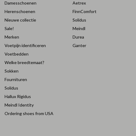
Damesschoenen
Aetrex
Herenschoenen
FinnComfort
Nieuwe collectie
Solidus
Sale!
Meindl
Merken
Durea
Voetpijn identificeren
Ganter
Voetbedden
Welke breedtemaat?
Sokken
Fournituren
Solidus
Hallux Rigidus
Meindl Identity
Ordering shoes from USA