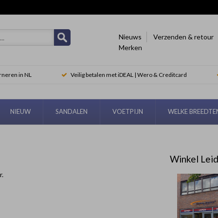
Nieuws
Verzenden & retour
Merken
rneren in NL
Veilig betalen met iDEAL | Wero & Creditcard
NIEUW
SANDALEN
VOETPIJN
WELKE BREEDT
Winkel Lei
r.