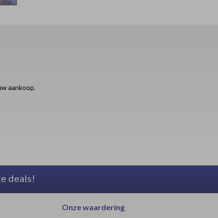
ouw aankoop.
te deals!
Onze waardering