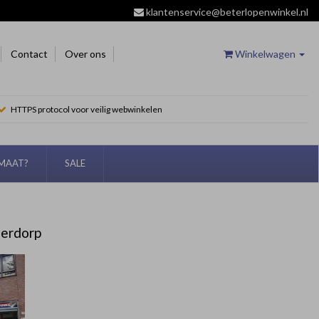
klantenservice@beterlopenwinkel.nl
Contact
Over ons
Winkelwagen
HTTPS protocol voor veilig webwinkelen
EMAAT?
SALE
derdorp