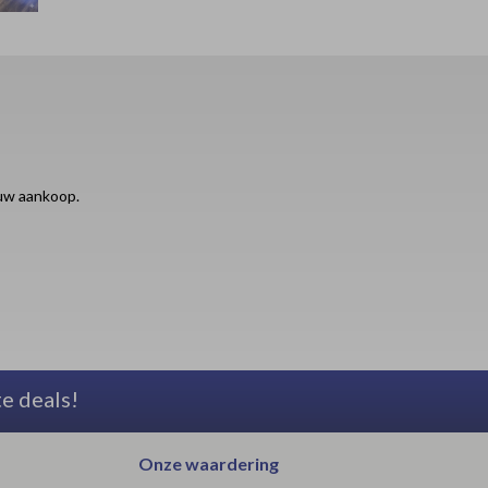
ouw aankoop.
te deals!
Onze waardering