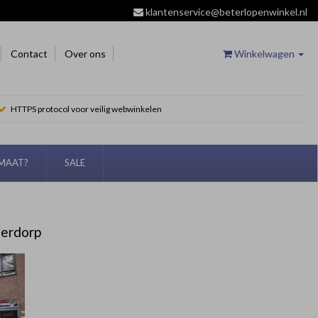
klantenservice@beterlopenwinkel.nl
Contact
Over ons
Winkelwagen
HTTPS protocol voor veilig webwinkelen
EMAAT?
SALE
derdorp