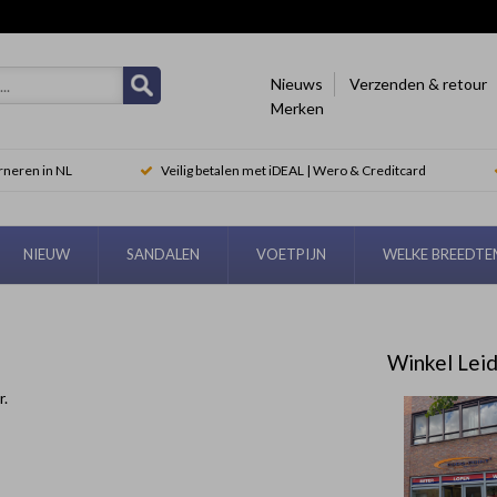
Nieuws
Verzenden & retour
Merken
rneren in NL
Veilig betalen met iDEAL | Wero & Creditcard
NIEUW
SANDALEN
VOETPIJN
WELKE BREEDT
Winkel Lei
r.