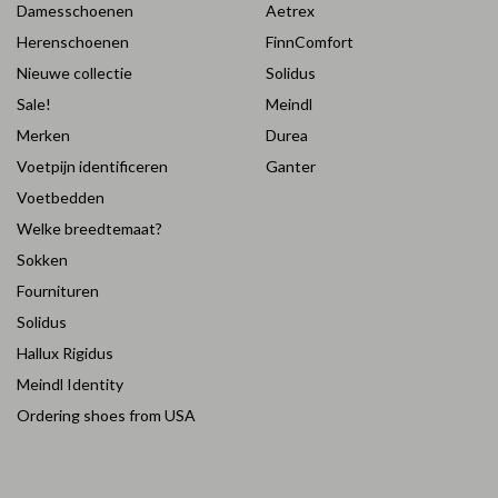
Damesschoenen
Aetrex
Herenschoenen
FinnComfort
Nieuwe collectie
Solidus
Sale!
Meindl
Merken
Durea
Voetpijn identificeren
Ganter
Voetbedden
Welke breedtemaat?
Sokken
Fournituren
Solidus
Hallux Rigidus
Meindl Identity
Ordering shoes from USA