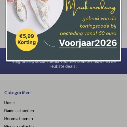
krijgt op jouw aankoop.
Deze actie geld bij een minimale afname van € 50,-
Volg ons op social media voor het laatste nieuws en de
leukste deals!
Categoriëen
Home
Damesschoenen
Herenschoenen
Nieuwe collectie