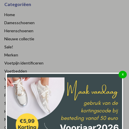
Categoriëen
Home
Damesschoenen
Herenschoenen
Nieuwe collectie
Sale!
Merken
Voetpijn identificeren
Voetbedden
X
Welke breedtemaat?
Sokken
Fournituren
Solidus
Hallux Rigidus
Meindl Identity
Ordering shoes from USA