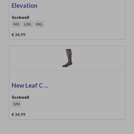
Elevation
Sockwell
M/L
L/XL
XXL
€ 34,99
New Leaf C ...
Sockwell
S/M
€ 34,99