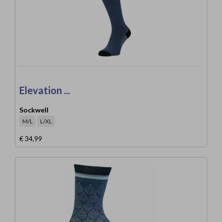
Elevation ...
Sockwell
M/L
L/XL
€ 34,99