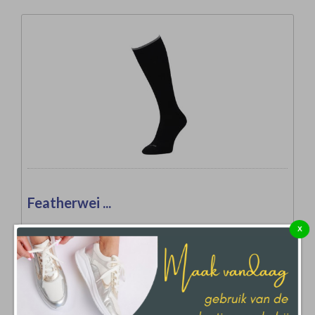
Featherwei ...
Sockwell
X
S/M
€ 34,99