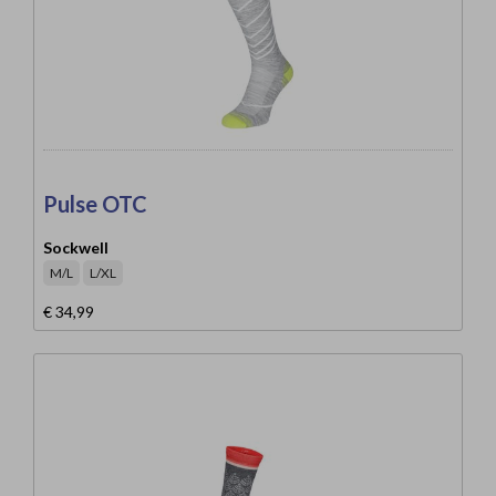
Pulse OTC
Sockwell
M/L
L/XL
€ 34,99