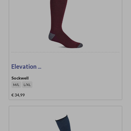
Elevation ...
Sockwell
M/L
L/XL
€ 34,99