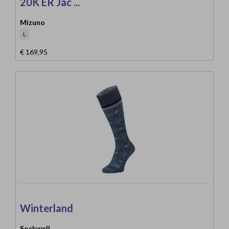
20K ER Jac ...
Mizuno
L
€ 169,95
Winterland
Sockwell