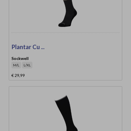
Plantar Cu ...
Sockwell
M/L
L/XL
€ 29,99