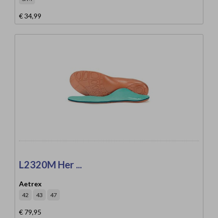
€ 34,99
L2320M Her ...
Aetrex
42
43
47
€ 79,95