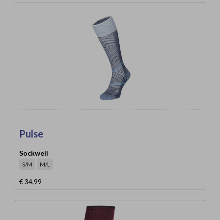
Pulse
Sockwell
S/M
M/L
€ 34,99