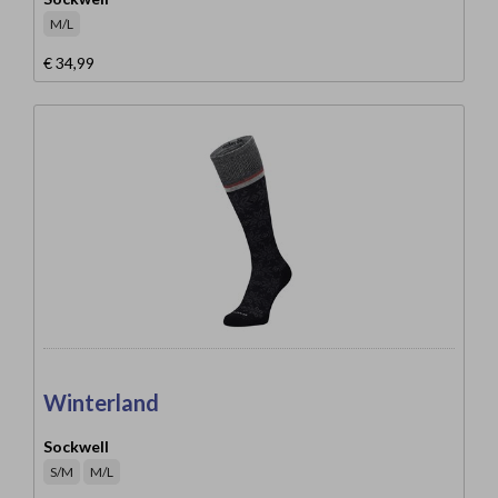
M/L
€ 34,99
Winterland
Sockwell
S/M
M/L