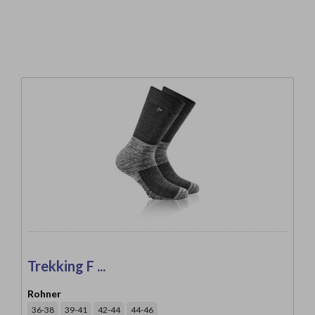
Trekking F ...
Rohner
36-38
39-41
42-44
44-46