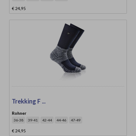
€ 24,95
Trekking F ...
Rohner
36-38
39-41
42-44
44-46
47-49
€ 24,95