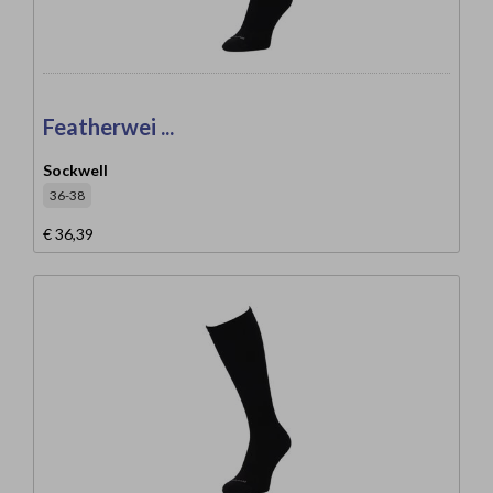
Featherwei ...
Sockwell
36-38
€ 36,39