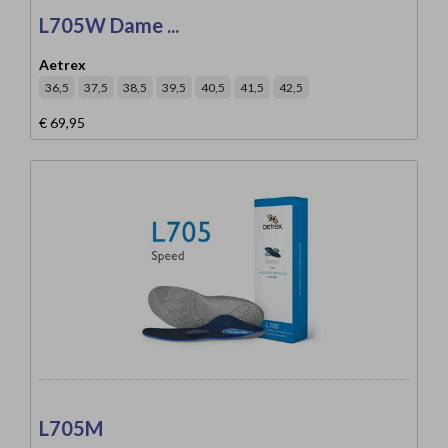
L705W Dame ...
Aetrex
36,5
37,5
38,5
39,5
40,5
41,5
42,5
€ 69,95
L705M