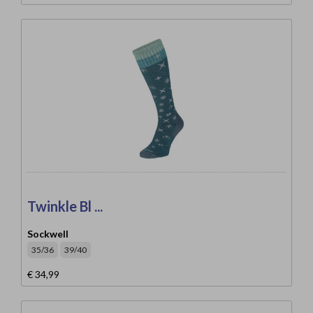
Twinkle Bl ...
Sockwell
35/36
39/40
€ 34,99