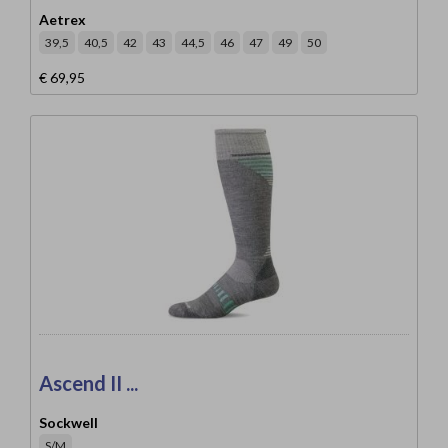
Aetrex
39,5
40,5
42
43
44,5
46
47
49
50
€ 69,95
Ascend II ...
Sockwell
S/M