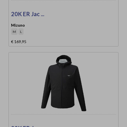
20K ER Jac ...
Mizuno
M
L
€ 169,95