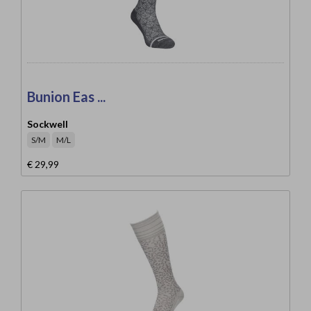
Bunion Eas ...
Sockwell
S/M
M/L
€ 29,99