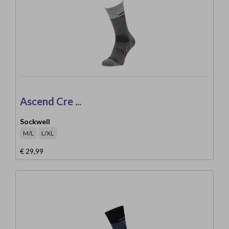
Ascend Cre ...
Sockwell
M/L
L/XL
€ 29,99