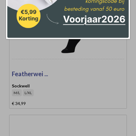
Featherwei ...
Sockwell
M/L
L/XL
€ 34,99